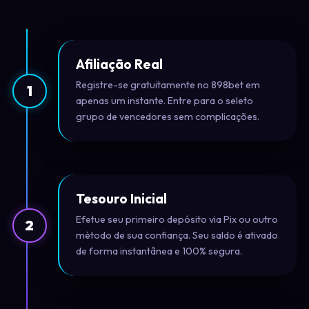
Afiliação Real
Registre-se gratuitamente no 898bet em
1
apenas um instante. Entre para o seleto
grupo de vencedores sem complicações.
Tesouro Inicial
Efetue seu primeiro depósito via Pix ou outro
2
método de sua confiança. Seu saldo é ativado
de forma instantânea e 100% segura.