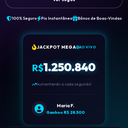
100% Seguro
Pix Instantâneo
Bônus de Boas-Vindas
JACKPOT MEGA
AO VIVO
1.250.840
R$
Aumentando a cada segundo!
Maria F.
Ganhou R$ 28.500