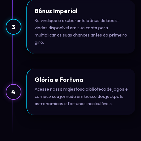
Bônus Imperial
Reivindique o exuberante bônus de boas-
3
vindas disponível em sua conta para
multiplicar as suas chances antes do primeiro
giro.
Glória e Fortuna
Acesse nossa majestosa biblioteca de jogos e
4
comece sua jornada em busca dos jackpots
astronômicos e fortunas incalculáveis.