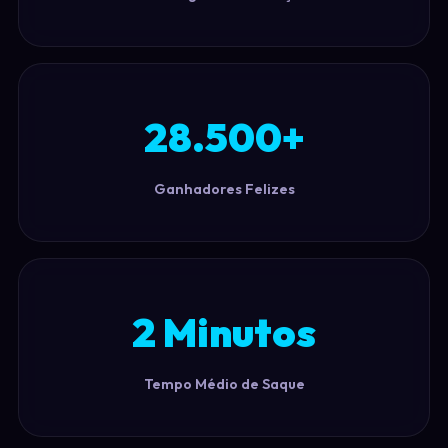
28.500+
Ganhadores Felizes
2 Minutos
Tempo Médio de Saque