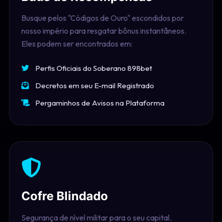
Busque pelos "Códigos de Ouro" escondidos por
nosso império para resgatar bônus instantâneos.
Eles podem ser encontrados em:
Perfis Oficiais do Soberano 898bet
Decretos em seu E-mail Registrado
Pergaminhos de Avisos na Plataforma
Cofre Blindado
Segurança de nível militar para o seu capital.