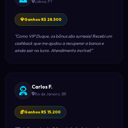
Lisboa, PT
Ganhou R$ 28.500
"Como VIP Duque, os bônus são surreais! Recebi um
cashback que me ajudou a recuperar a banca e
ainda sair no lucro. Atendimento incrível!"
Carlos F.
Rio de Janeiro, BR
Ganhou R$ 15.200