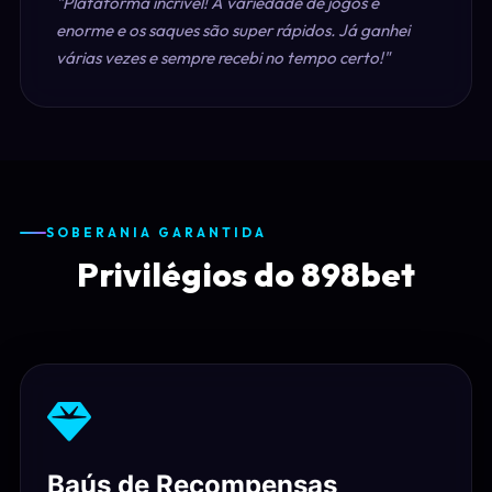
"Plataforma incrível! A variedade de jogos é
enorme e os saques são super rápidos. Já ganhei
várias vezes e sempre recebi no tempo certo!"
SOBERANIA GARANTIDA
Privilégios do 898bet
Baús de Recompensas