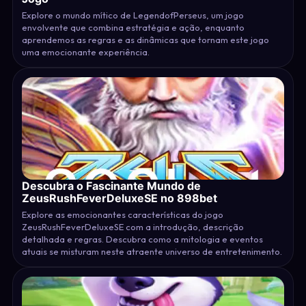
Explore o mundo mítico de LegendofPerseus, um jogo
envolvente que combina estratégia e ação, enquanto
aprendemos as regras e as dinâmicas que tornam este jogo
uma emocionante experiência.
Descubra o Fascinante Mundo de
ZeusRushFeverDeluxeSE no 898bet
Explore as emocionantes características do jogo
ZeusRushFeverDeluxeSE com a introdução, descrição
detalhada e regras. Descubra como a mitologia e eventos
atuais se misturam neste atraente universo de entretenimento.