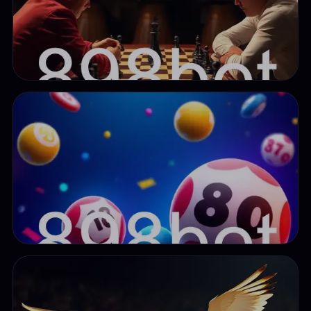
Jogos de mesa
Bingo online