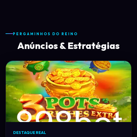
PERGAMINHOS DO REINO
Anúncios & Estratégias
DESTAQUE REAL